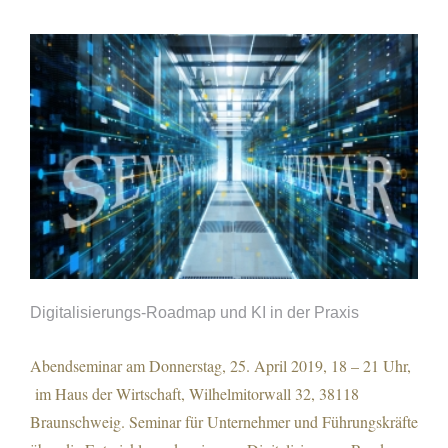
Digitalisierungs-Roadmap und KI in der Praxis
Abendseminar am Donnerstag, 25. April 2019, 18 – 21 Uhr,
im Haus der Wirtschaft, Wilhelmitorwall 32, 38118
Digitalisierungs-Roadmap und KI in der
Braunschweig. Seminar für Unternehmer und Führungskräfte
Praxis