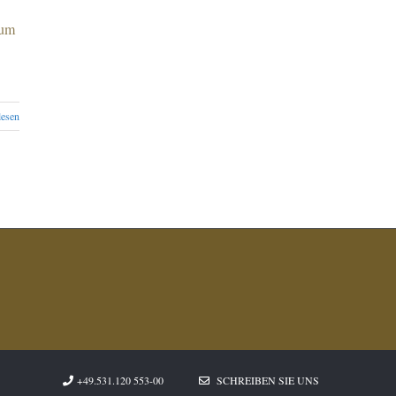
zum
lesen
+49.531.120 553-00
SCHREIBEN SIE UNS