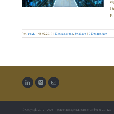
ei
Ge
Ei
Von
pareto
|
08.02.2019
|
Digitalisierung
,
Seminare
|
0 Kommentare
Digitalisierungs-Roadmap und KI in
der Praxis
© Copyright 2012 -
2026 | pareto managementpartner GmbH & Co. KG