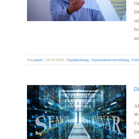
Or
Di
si
be
au
Digitalisierung als Nordstern der
Von
pareto
|
01.07.2019
|
Digitalisierung
,
Organisationsentwicklung
,
Vort
Organisationsentwicklung
Di
Ab
Wi
Un
Di