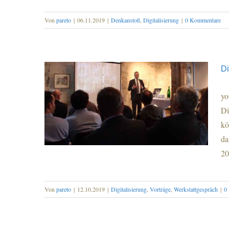
Digitalisierung im Mittelstand
Von
pareto
|
06.11.2019
|
Denkanstoß
,
Digitalisierung
|
0 Kommentare
Di
yo
Di
kö
da
20
Von
pareto
|
12.10.2019
|
Digitalisierung
,
Vorträge
,
Werkstattgespräch
|
0
Digitalisierung ist nicht gleich
Automatisierung