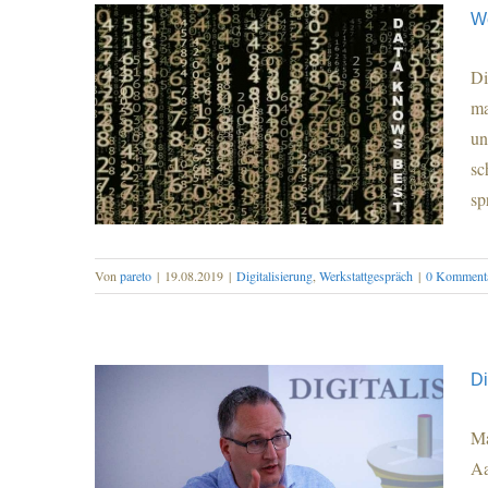
We
Di
ma
un
sc
sp
Von
pareto
|
19.08.2019
|
Digitalisierung
,
Werkstattgespräch
|
0 Komment
Werkstattgespräch:08
Digitalisierung & Künstliche
Di
Intelligenz
Ma
Aa