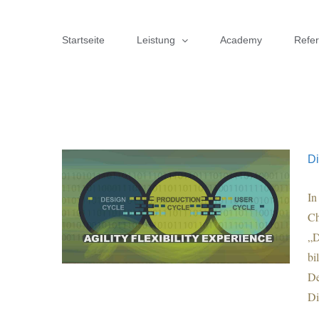
Zum
Inhalt
Startseite
Leistung
Academy
Refe
springen
Di
In
Ch
„D
bi
De
Di