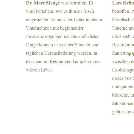
Dr. Marc Menge
Lars Krü
war betroffen. Er
wird berichten, wie es ihm als frisch
betroffen. 
eingestellter Technischer Leiter in einem
Gesellscha
Unternehmen mit beginnender
Unternehme
Insolvenz ergangen ist. Die einfachsten
mbH steht e
Dinge können in so einer Situation zur
Restrukturi
täglichen Herausforderung werden, in
Sanierungsp
der man um Ressourcen kämpfen muss
zwischen d
wie ein Löwe.
insolvenzg
dieser Posi
und gar ein
kritische, 
Situationen
geht es um