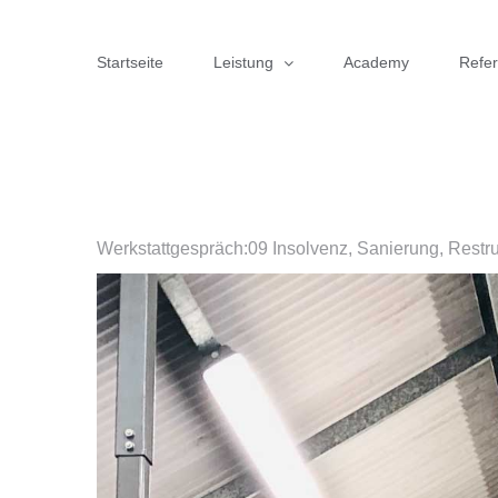
Zum
Inhalt
Startseite
Leistung
Academy
Refe
springen
Werkstattgespräch:09 Insolvenz, Sanierung, Restru
Zeige
grösseres
Bild