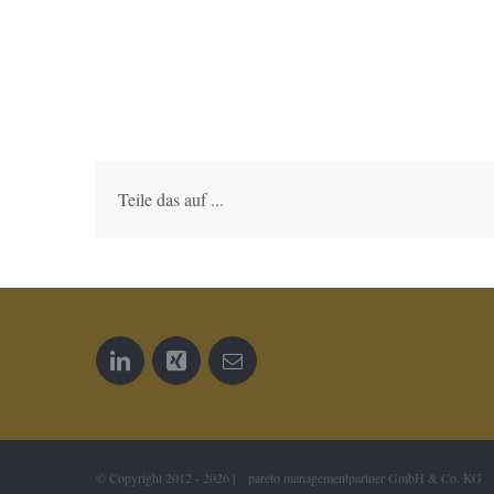
Teile das auf ...
© Copyright 2012 -
2026 | pareto managementpartner GmbH & Co. KG