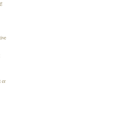
ng
ive
g
 er