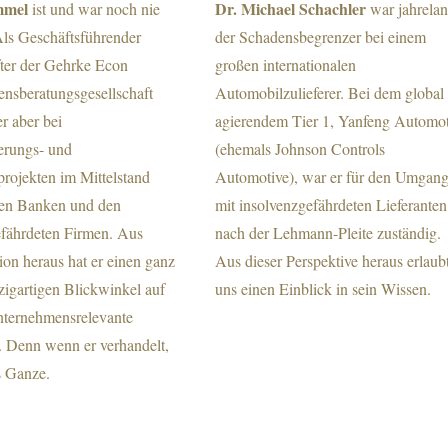
mmel
Dr. Michael Schachler
ist und war noch nie
war jahrela
Als Geschäftsführender
der Schadensbegrenzer bei einem
fter der Gehrke Econ
großen internationalen
nsberatungsgesellschaft
Automobilzulieferer. Bei dem global
r aber bei
agierendem Tier 1, Yanfeng Automot
erungs- und
(ehemals Johnson Controls
rojekten im Mittelstand
Automotive), war er für den Umgan
en Banken und den
mit insolvenzgefährdeten Lieferanten
efährdeten Firmen. Aus
nach der Lehmann-Pleite zuständig.
tion heraus hat er einen ganz
Aus dieser Perspektive heraus erlaubt
zigartigen Blickwinkel auf
uns einen Einblick in sein Wissen.
unternehmensrelevante
. Denn wenn er verhandelt,
s Ganze.