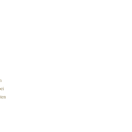
m
ei
sten
.