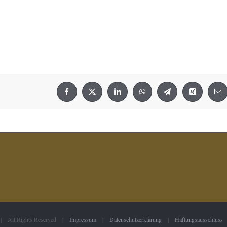
Facebook
X
LinkedIn
WhatsApp
Telegram
Xing
E-
Mai
 | All Rights Reserved |
Impressum
|
Datenschutzerklärung
|
Haftungsausschluss