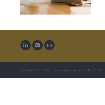
© Copyright 2012 -
2026 | pareto managementpartner GmbH & Co. KG