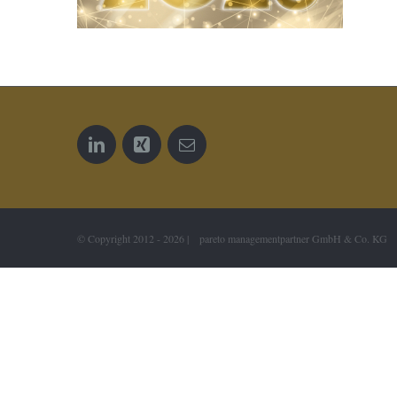
© Copyright 2012 -
2026 | pareto managementpartner GmbH & Co. KG