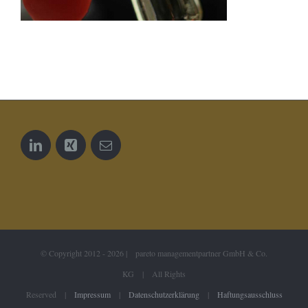
© Copyright 2012 -
2026 | pareto managementpartner GmbH & Co.
KG | All Rights
Reserved |
Impressum
|
Datenschutzerklärung
|
Haftungsausschluss