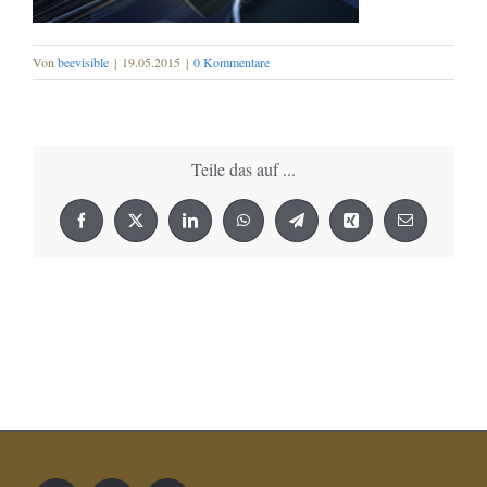
Von
beevisible
|
19.05.2015
|
0 Kommentare
Teile das auf ...
Facebook
X
LinkedIn
WhatsApp
Telegram
Xing
E-
Mail