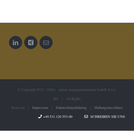
© Copyright 2012 -
2026 | pareto managementpartner GmbH & Co.
KG | All Rights
Reserved |
Impressum
|
Datenschutzerklärung
|
Haftungsausschluss
+49.531.120 553-00
SCHREIBEN SIE UNS