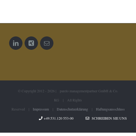
© Copyright 2012 -
2026 | pareto managementpartner GmbH & Co.
KG | All Rights
Reserved |
Impressum
|
Datenschutzerklärung
|
Haftungsausschluss
+49.531.120 553-00
SCHREIBEN SIE UNS