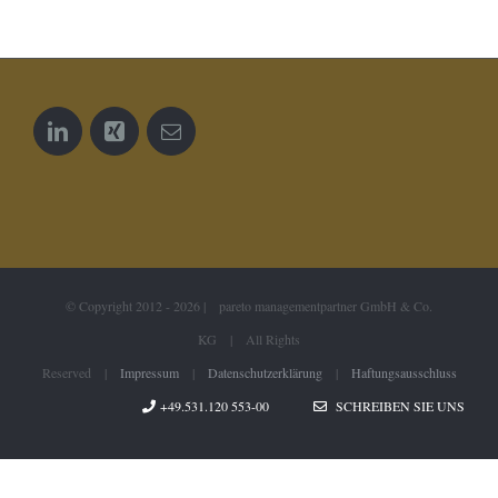
© Copyright 2012 -
2026 | pareto managementpartner GmbH & Co.
KG | All Rights
Reserved |
Impressum
|
Datenschutzerklärung
|
Haftungsausschluss
+49.531.120 553-00
SCHREIBEN SIE UNS