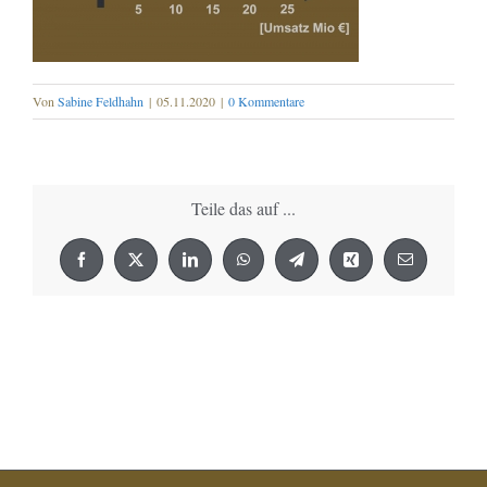
Von
Sabine Feldhahn
|
05.11.2020
|
0 Kommentare
Teile das auf ...
Facebook
X
LinkedIn
WhatsApp
Telegram
Xing
E-
Mail