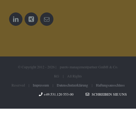
© Copyright 2012 -
2026 | pareto managementpartner GmbH & Co.
KG | All Rights
Reserved |
Impressum
|
Datenschutzerklärung
|
Haftungsausschluss
+49.531.120 553-00
SCHREIBEN SIE UNS