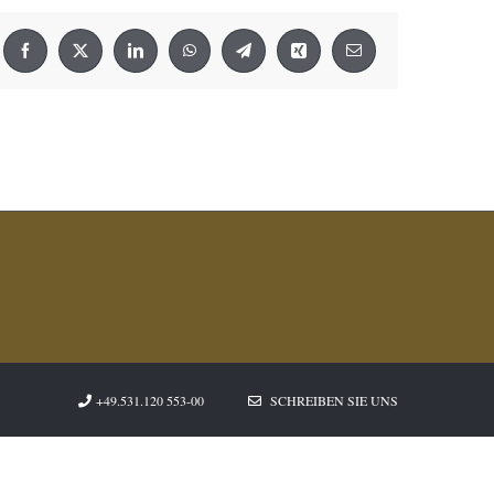
Facebook
X
LinkedIn
WhatsApp
Telegram
Xing
E-
Mail
+49.531.120 553-00
SCHREIBEN SIE UNS