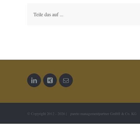
Teile das auf ...
© Copyright 2012 -
2026 | pareto managementpartner GmbH & Co. KG