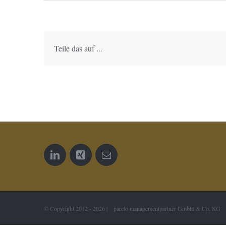
Teile das auf ...
© Copyright 2012 -
2026 | pareto managementpartner GmbH & Co. KG