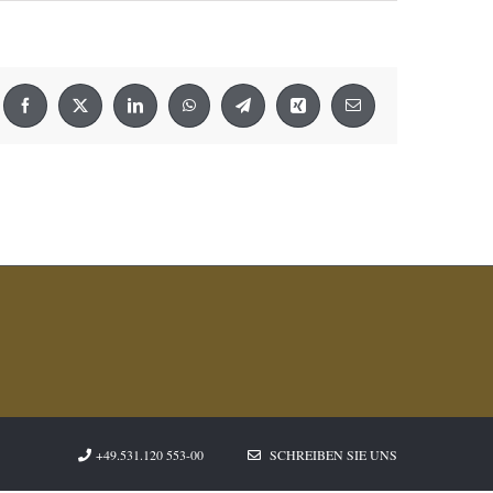
Facebook
X
LinkedIn
WhatsApp
Telegram
Xing
E-
Mail
+49.531.120 553-00
SCHREIBEN SIE UNS