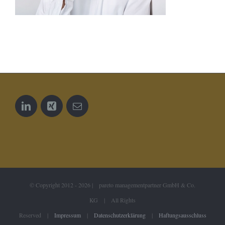
© Copyright 2012 -
2026 | pareto managementpartner GmbH & Co.
KG | All Rights
Reserved |
Impressum
|
Datenschutzerklärung
|
Haftungsausschluss