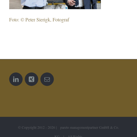
Foto: © Peter Sierigk, Fotograf
© Copyright 2012 -
2026 | pareto managementpartner GmbH & Co.
KG | All Rights