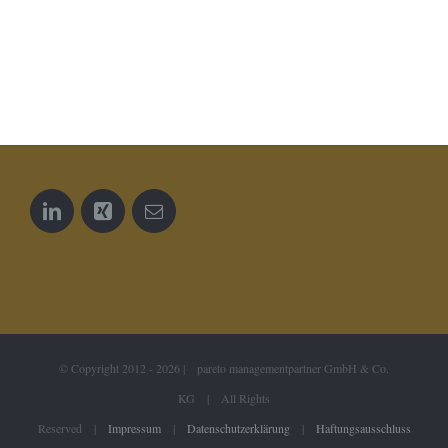
© Copyright 2012 -
2026 | pareto managementpartner GmbH & Co.
KG | All Rights
Reserved |
Impressum
|
Datenschutzerklärung
|
Haftungsausschluss