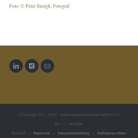
Foto: © Peter Sierigk, Fotograf
© Copyright 2012 -
2026 | pareto managementpartner GmbH & Co.
KG | All Rights
Reserved |
Impressum
|
Datenschutzerklärung
|
Haftungsausschluss